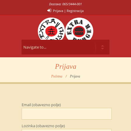
Dostava: 065/3444-001
Prijava
|
Registracija
Prijava
Početna
Prijava
Email (obavezno polje)
Lozinka (obavezno polje)