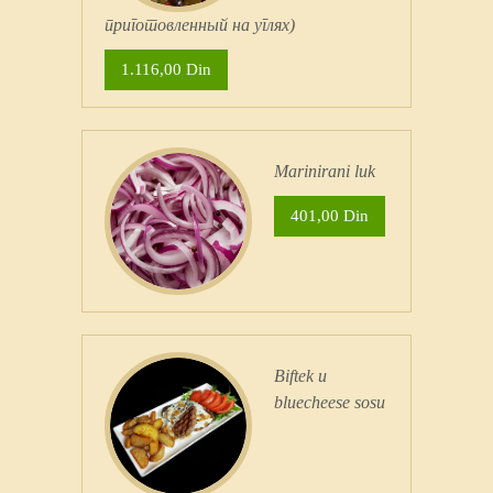
приготовленный на углях)
1.116,00 Din
Marinirani luk
401,00 Din
Biftek u
bluecheese sosu