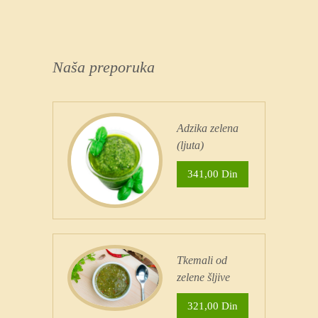
Naša preporuka
Adzika zelena
(ljuta)
341,00 Din
Tkemali od
zelene šljive
321,00 Din