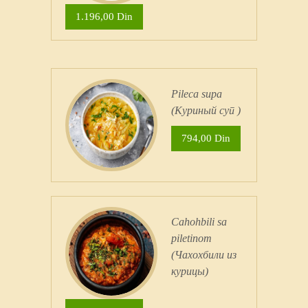
1.196,00 Din
Pileсa supa
(Куриный суп )
794,00 Din
Cahohbili sa
piletinom
(Чахохбили из
курицы)