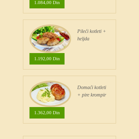
1.084,00 Din
Pileći kotleti +
heljda
1.192,00 Din
Domaći kotleti
+ pire krompir
1.362,00 Din