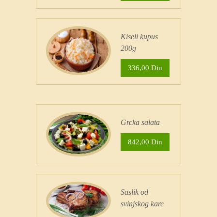
Kiseli kupus
200g
336,00 Din
Grcka salata
842,00 Din
Saslik od
svinjskog kare