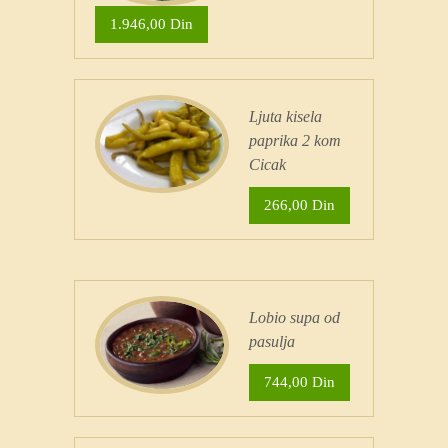
1.946,00 Din
Ljuta kisela
paprika 2 kom
Cicak
266,00 Din
Lobio supa od
pasulja
744,00 Din