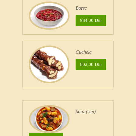
Borsc
984,00 Din
Cuchela
802,00 Din
Souz (sup)