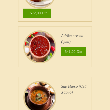
1.572,00 Din
Adzika crvena
(ljuta)
341,00 Din
Sup Harco (Суп
Харчо)