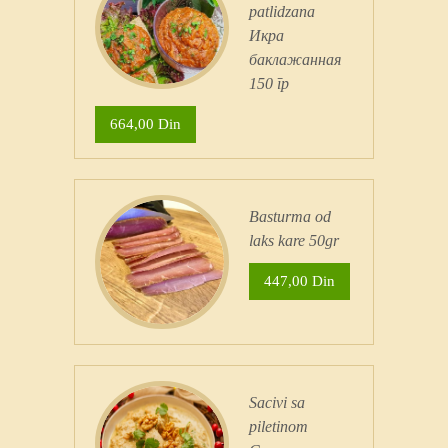
patlidzana
Икра
баклажанная
150 гр
664,00 Din
Basturma od
laks kare 50gr
447,00 Din
Sacivi sa
piletinom