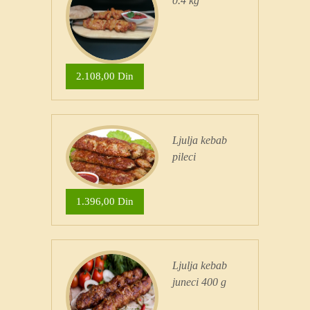
0.4 kg
2.108,00 Din
Ljulja kebab
pileci
1.396,00 Din
Ljulja kebab
juneci 400 g