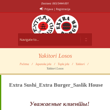
Dostava: 065/3444-001
Prijava
|
Registracija
Yakitori Losos
Početna
Japanska jela
Topla jela
Yakitori
Yakitori Losos
Extra Sushi_Extra Burger_Saslik House
Уважаемые клиенты!