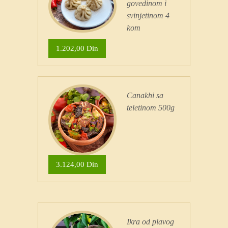
govedinom i
svinjetinom 4
kom
1.202,00 Din
Canakhi sa
teletinom 500g
3.124,00 Din
Ikra od plavog