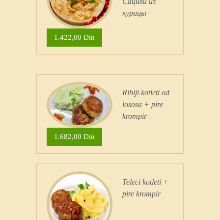
Сациви из
курицы
1.422,00 Din
Riblji kotleti od
lososa + pire
krompir
1.682,00 Din
Teleci kotleti +
pire krompir