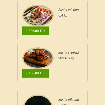
Saslik teletina
0.4 kg
2.626,00 Din
Saslik svinjski
vrat 0.5 kg
2.406,00 Din
Saslik piletina