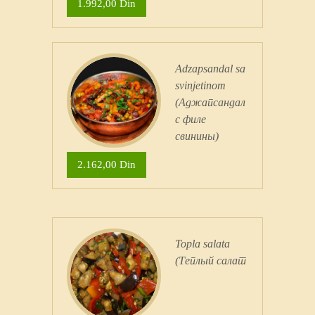
1.992,00 Din
Adzapsandal sa
svinjetinom
(Аджапсандал
с филе
свинины)
2.162,00 Din
Topla salata
(Теплый салат