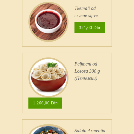
Tkemali od
crvene šljive
321,00 Din
Peljmeni od
Lososa 300 g
(Пельмени)
1.266,00 Din
Salata Armenija