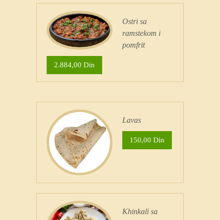
Ostri sa
ramstekom i
pomfrit
2.884,00 Din
Lavas
150,00 Din
Khinkali sa