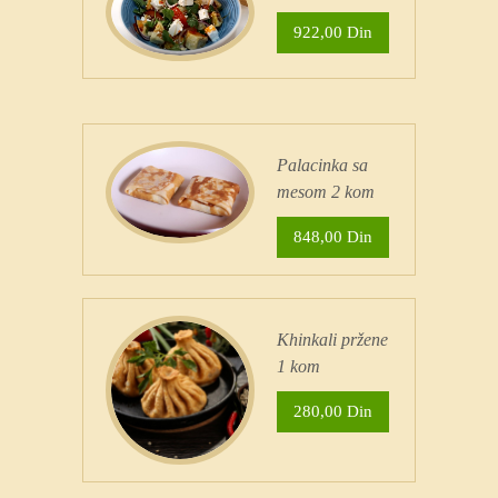
922,00 Din
Palacinka sa
mesom 2 kom
848,00 Din
Khinkali pržene
1 kom
280,00 Din