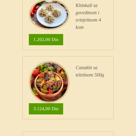
Khinkali sa
govedinom i
svinjetinom 4
kom
1.202,00 Din
Canakhi sa
teletinom 500g
3.124,00 Din