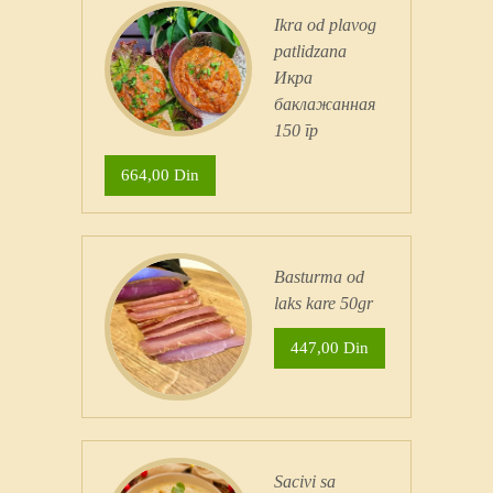
Ikra od plavog
patlidzana
Икра
баклажанная
150 гр
664,00 Din
Basturma od
laks kare 50gr
447,00 Din
Sacivi sa