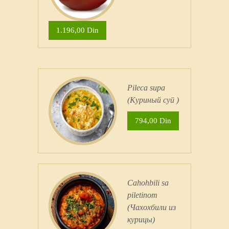
1.196,00 Din
Pileсa supa
(Куриный суп )
794,00 Din
Cahohbili sa
piletinom
(Чахохбили из
курицы)