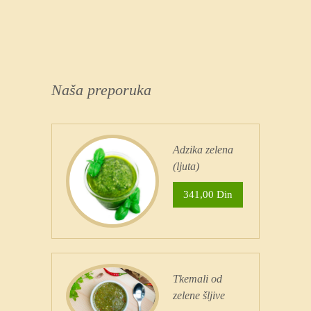
Naša preporuka
Adzika zelena
(ljuta)
341,00 Din
Tkemali od
zelene šljive