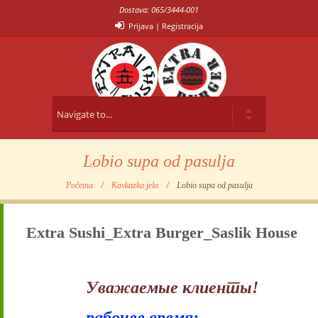
Dostava: 065/3444-001
Prijava
|
Registracija
Lobio supa od pasulja
Početna
Kavkazka jela
Lobio supa od pasulja
Extra Sushi_Extra Burger_Saslik House
Уважаемые клиенты!
рабочее время: