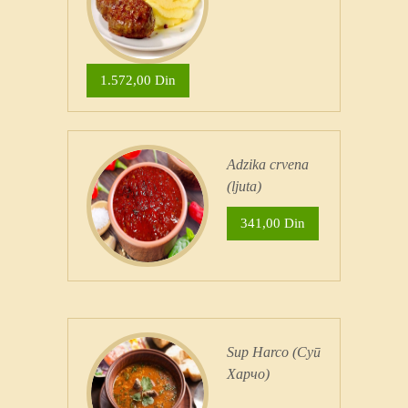
1.572,00 Din
Adzika crvena
(ljuta)
341,00 Din
Sup Harco (Суп
Харчо)