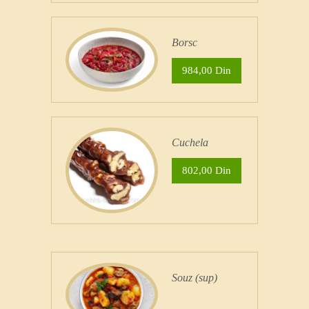
Borsc
984,00 Din
Cuchela
802,00 Din
Souz (sup)