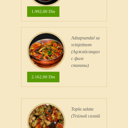
1.992,00 Din
Adzapsandal sa
svinjetinom
(Аджапсандал
с филе
свинины)
2.162,00 Din
Topla salata
(Теплый салат