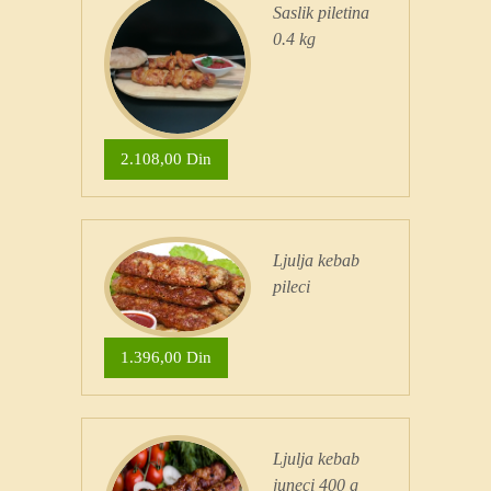
Saslik piletina
0.4 kg
2.108,00 Din
Ljulja kebab
pileci
1.396,00 Din
Ljulja kebab
juneci 400 g