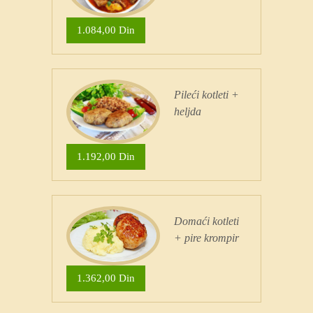
1.084,00 Din
Pileći kotleti +
heljda
1.192,00 Din
Domaći kotleti
+ pire krompir
1.362,00 Din