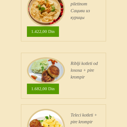
piletinom
Сациви из
курицы
1.422,00 Din
Riblji kotleti od
lososa + pire
krompir
1.682,00 Din
Teleci kotleti +
pire krompir