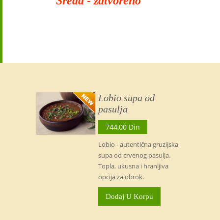
Sreda - zatvoreno
Lobio supa od
pasulja
744,00 Din
Lobio - autentična gruzijska
supa od crvenog pasulja.
Topla, ukusna i hranljiva
opcija za obrok.
Dodaj U Korpu