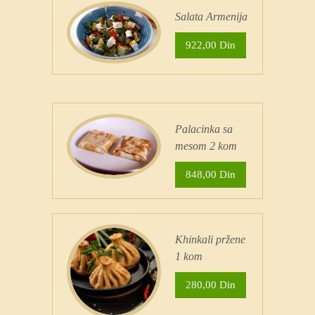
Salata Armenija
922,00 Din
Palacinka sa
mesom 2 kom
848,00 Din
Khinkali pržene
1 kom
280,00 Din