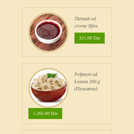
Tkemali od
crvene šljive
321,00 Din
Peljmeni od
Lososa 300 g
(Пельмени)
1.266,00 Din