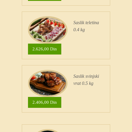
Saslik teletina
0.4 kg
2.626,00 Din
Saslik svinjski
vrat 0.5 kg
2.406,00 Din