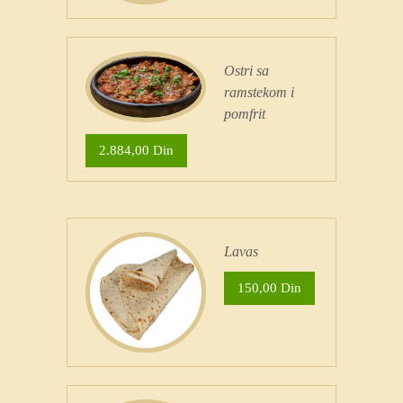
Ostri sa
ramstekom i
pomfrit
2.884,00 Din
Lavas
150,00 Din