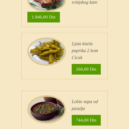
svinjskog kare
1.946,00 Din
Ljuta kisela
paprika 2 kom
Cicak
266,00 Din
Lobio supa od
pasulja
744,00 Din