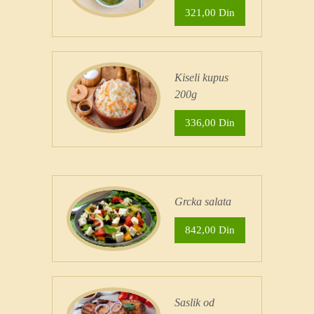
321,00 Din
Kiseli kupus
200g
336,00 Din
Grcka salata
842,00 Din
Saslik od