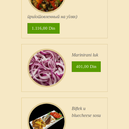
приготовленный на углях)
1.116,00 Din
Marinirani luk
401,00 Din
Biftek u
bluecheese sosu