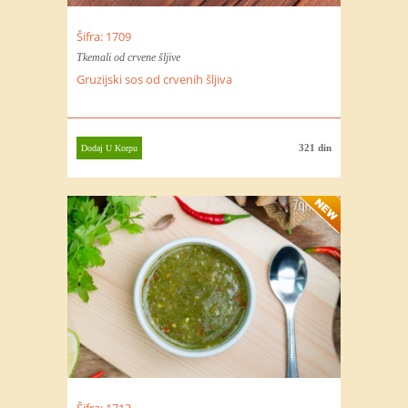
Šifra: 1709
Tkemali od crvene šljive
Gruzijski sos od crvenih šljiva
321 din
Dodaj U Korpu
Šifra: 1713