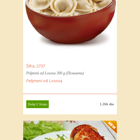
Šifra: 2737
Peljmeni od Lososa 300 g (Пельмени)
Peljmeni od Lososa
1.266 din
Dodaj U Korpu