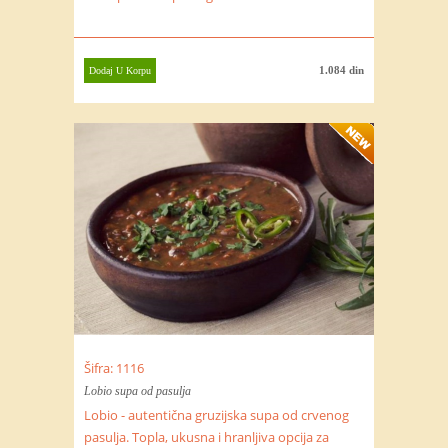
1.084 din
Dodaj U Korpu
Šifra: 1116
Lobio supa od pasulja
Lobio - autentična gruzijska supa od crvenog
pasulja. Topla, ukusna i hranljiva opcija za