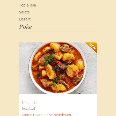
Topla jela
Salate
Dezerti
Poke
Šifra: 1114
Souz (sup)
Krompirova supa sa govedinom