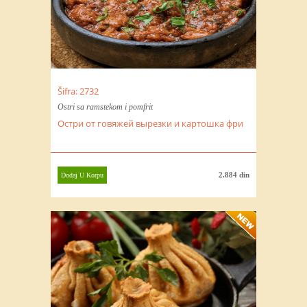
Šifra: 2732
Ostri sa ramstekom i pomfrit
Остри от говяжей вырезки и картошка фри
2.884 din
Dodaj U Korpu