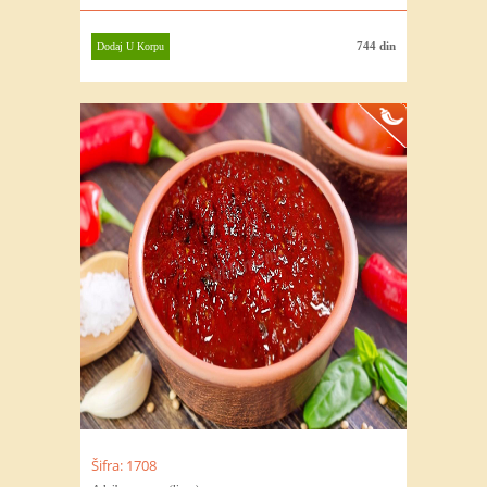
obrok.
744 din
Dodaj U Korpu
Šifra: 1708