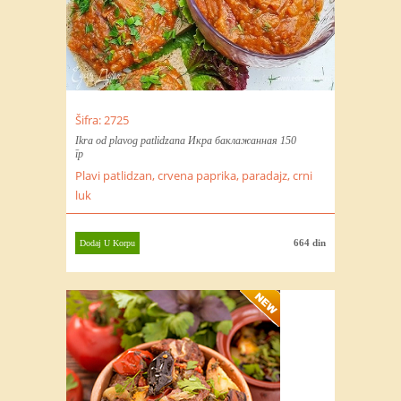
Šifra: 2725
Ikra od plavog patlidzana Икра баклажанная 150
гр
Plavi patlidzan, crvena paprika, paradajz, crni
luk
664 din
Dodaj U Korpu