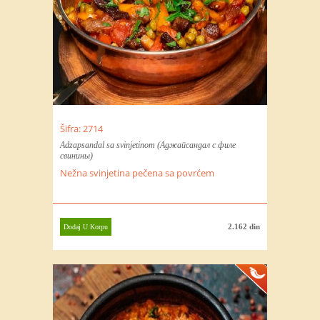
Šifra: 2714
Adzapsandal sa svinjetinom (Аджапсандал с филе
свинины)
Nežna svinjetina pečena sa povrćem
2.162 din
Dodaj U Korpu