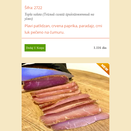
Šifra: 2722
Topla salata (Теплый салат приготовленный на
углях)
Plavi patlidzan, crvena paprika, paradajz, crni
luk pečeno na ćumuru.
1.116 din
Dodaj U Korpu