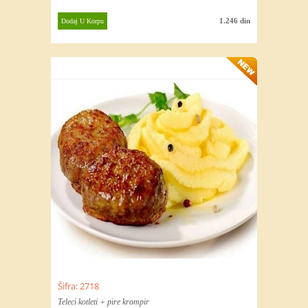
1.246 din
Dodaj U Korpu
Šifra: 2718
Teleci kotleti + pire krompir