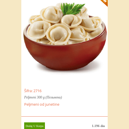
Šifra: 2716
Peljmeni 300 g (Пельмени)
Peljmeni od junetine
1.196 din
Dodaj U Korpu