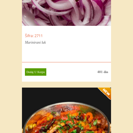
Šifra: 2711
Marinirani luk
401 din
Dodaj U Korpu