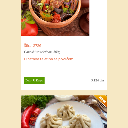
Šifra: 2726
Canakhi sa teletinom 500g
Dinstana teletina sa povrćem
3.124 din
Dodaj U Korpu