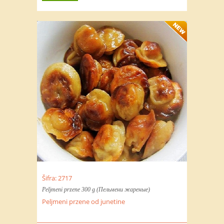
Šifra: 2717
Peljmeni przene 300 g (Пельмени жареные)
Peljmeni przene od junetine