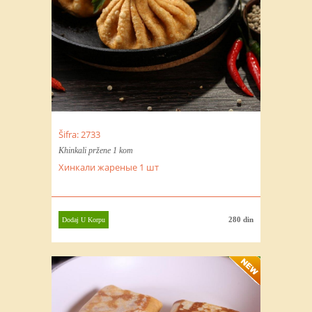
Šifra: 2733
Khinkali pržene 1 kom
Хинкали жареные 1 шт
280 din
Dodaj U Korpu