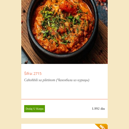
Šifra: 2715
Cahohbili sa piletinom (Чахохбили из курицы)
1.992 din
Dodaj U Korpu