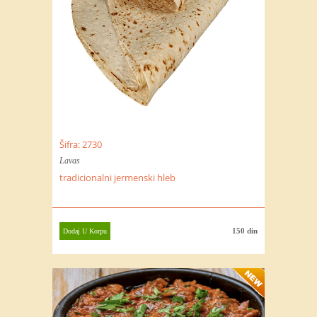
Šifra: 2730
Lavas
tradicionalni jermenski hleb
150 din
Dodaj U Korpu