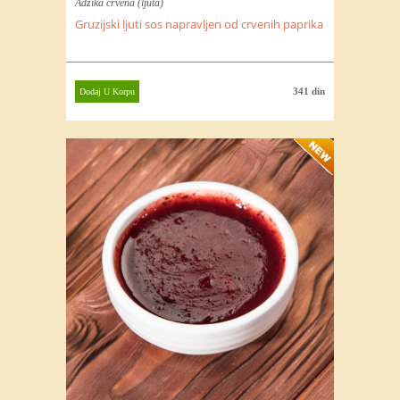
Adzika crvena (ljuta)
Gruzijski ljuti sos napravljen od crvenih paprika
341 din
Dodaj U Korpu