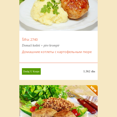
Šifra: 2740
Domaći kotleti + pire krompir
Домашние котлеты с картофельным пюре
1.362 din
Dodaj U Korpu