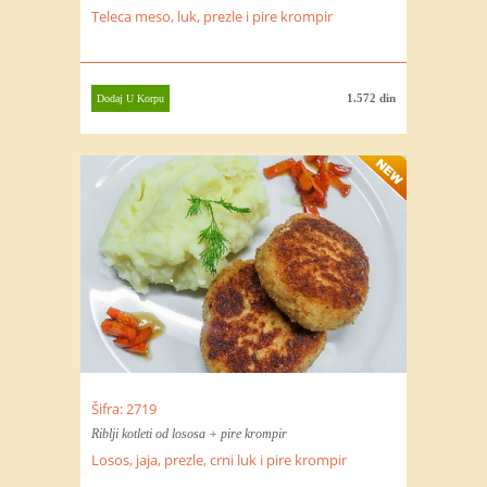
Teleca meso, luk, prezle i pire krompir
1.572 din
Dodaj U Korpu
Šifra: 2719
Riblji kotleti od lososa + pire krompir
Losos, jaja, prezle, crni luk i pire krompir