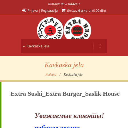
Dostava: 065/3444-001
Prijava
|
Registracija
(0) stavki u korpi (
0,00 din
)
Kavkazka jela
Početna
Kavkazka jela
Extra Sushi_Extra Burger_Saslik House
Уважаемые клиенты!
рабочее время: