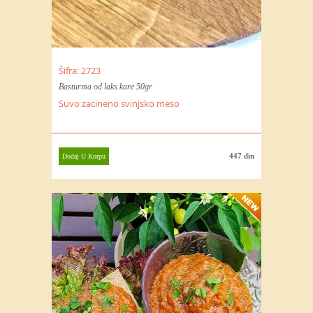
Šifra: 2723
Basturma od laks kare 50gr
Suvo zacineno svinjsko meso
447 din
Dodaj U Korpu