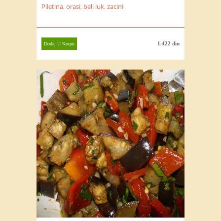
Piletina, orasi, beli luk, zacini
1.422 din
Dodaj U Korpu