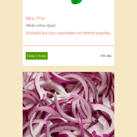
Šifra: 1714
Adzika zelena (ljuta)
Gruzijski ljuti sos napravljen od zelenih paprika
341 din
Dodaj U Korpu