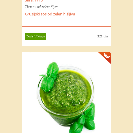
Tkemali od zelene šljive
Gruzijski sos od zelenih šljiva
321 din
Dodaj U Korpu