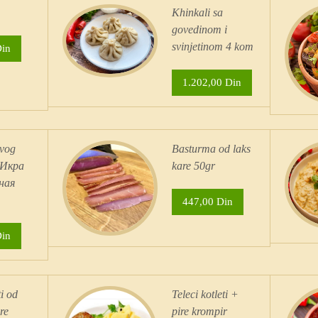
Khinkali sa
govedinom i
svinjetinom 4 kom
Din
1.202,00 Din
avog
Basturma od laks
 Икра
kare 50gr
ная
447,00 Din
Din
ti od
Teleci kotleti +
re
pire krompir