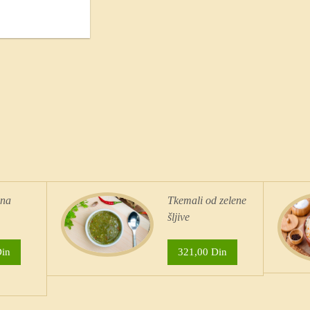
ena
Tkemali od zelene
šljive
Din
321,00 Din