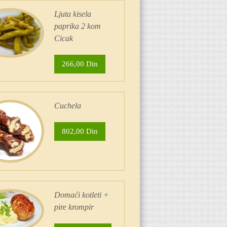
Ljuta kisela
paprika 2 kom
Cicak
266,00 Din
Cuchela
802,00 Din
Domaći kotleti +
pire krompir