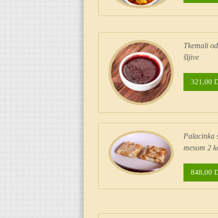
Tkemali od
šljive
321,00 
Palacinka 
mesom 2 
848,00 