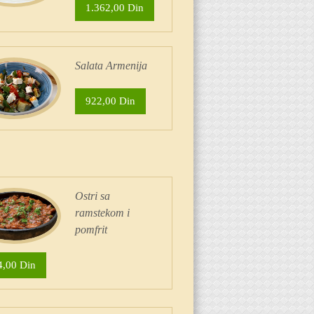
1.362,00 Din
Salata Armenija
922,00 Din
Ostri sa
ramstekom i
pomfrit
4,00 Din