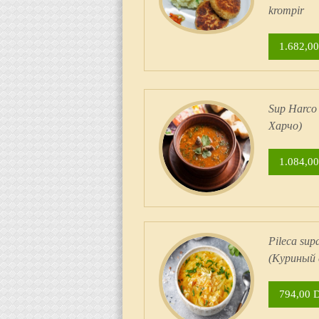
krompir
1.682,00
Sup Harco
Харчо)
1.084,00
Pileсa sup
(Куриный 
794,00 