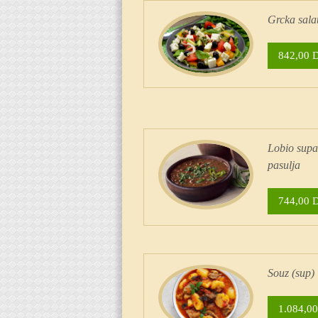
Grcka sala
842,00 
Lobio supa
pasulja
744,00 
Souz (sup)
1.084,00