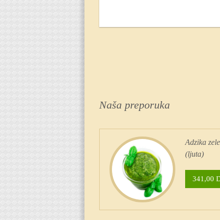
Naša preporuka
Adzika zel
(ljuta)
341,00 