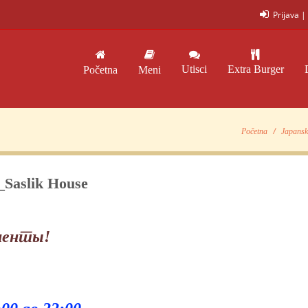
Prijava
|
Utisci
Extra Burger
Početna
Meni
Početna
Japansk
_Saslik House
иенты!