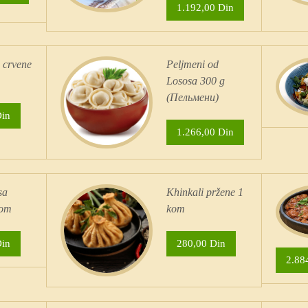
1.192,00 Din
 crvene
Peljmeni od
Lososa 300 g
(Пельмени)
Din
1.266,00 Din
sa
Khinkali pržene 1
kom
kom
Din
280,00 Din
2.88