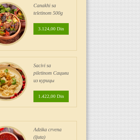
Canakhi sa
teletinom 500g
3.124,00 Din
Sacivi sa
piletinom Сациви
из курицы
1.422,00 Din
Adzika crvena
(ljuta)