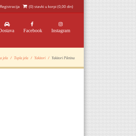
Registracija
(0) stavki u korpi (
0,00 din
)
Dostava
Facebook
Instagram
a jela
Topla jela
Yakitori
Yakitori Piletina