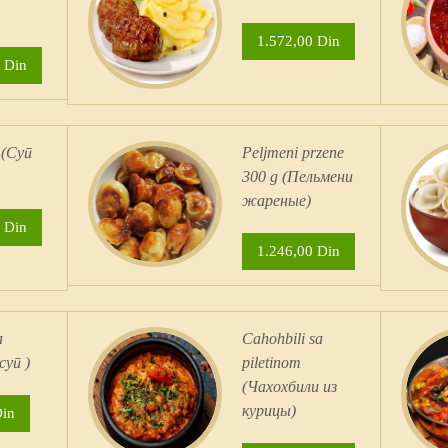
1.572,00 Din
 Din
 (Суп
Peljmeni przene
300 g (Пельмени
жареные)
 Din
1.246,00 Din
a
Cahohbili sa
суп )
piletinom
(Чахохбили из
курицы)
Din