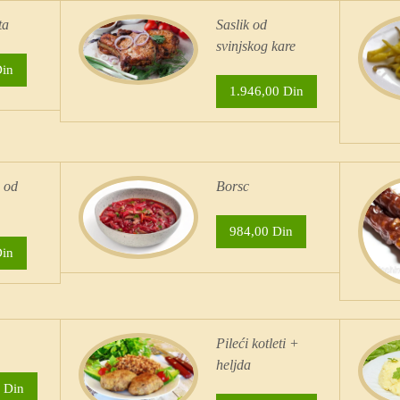
ta
Saslik od
svinjskog kare
Din
1.946,00 Din
 od
Borsc
984,00 Din
Din
Pileći kotleti +
heljda
 Din