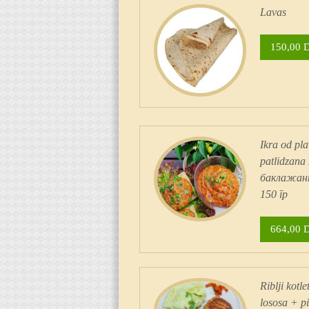
Lavas
150,00 
Ikra od pl
patlidzana
баклажан
150 гр
664,00 
Riblji kotle
lososa + pi