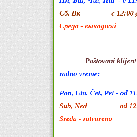
Пн, Вт, Чт, Пт - с 11:
Сб, Вк с 12:00 до
Среда - выходной
Poštovani klijent
radno vreme:
Pon, Uto, Čet, Pet - od 1
Sub, Ned od 12:00
Sreda - zatvoreno