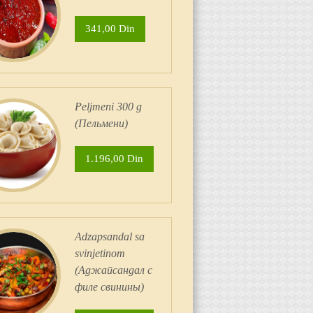
341,00 Din
Peljmeni 300 g
(Пельмени)
1.196,00 Din
Adzapsandal sa
svinjetinom
(Аджапсандал с
филе свинины)