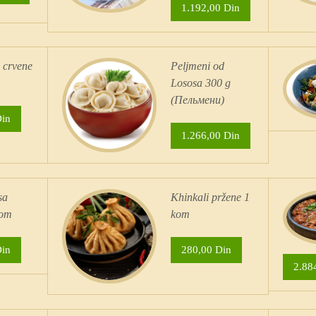
1.192,00 Din
 crvene
Peljmeni od
Lososa 300 g
(Пельмени)
Din
1.266,00 Din
sa
Khinkali pržene 1
kom
kom
Din
280,00 Din
2.88