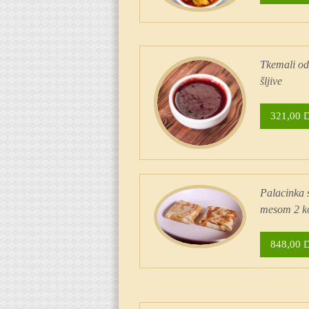
Tkemali od
šljive
321,00 
Palacinka 
mesom 2 
848,00 