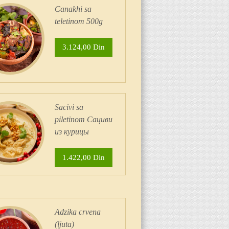
Canakhi sa
teletinom 500g
3.124,00 Din
Sacivi sa
piletinom Сациви
из курицы
1.422,00 Din
Adzika crvena
(ljuta)