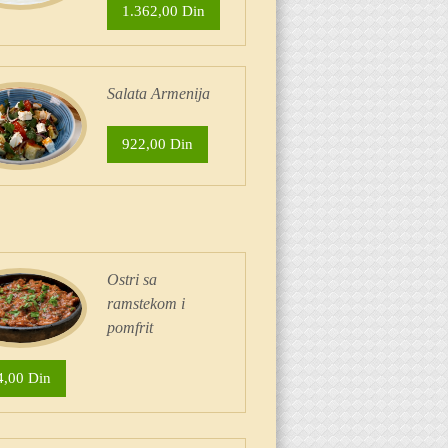
1.362,00 Din
Salata Armenija
922,00 Din
Ostri sa
ramstekom i
pomfrit
4,00 Din