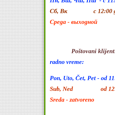
Пн, Вт, Чт, Пт - с 11:
Сб, Вк с 12:00 до
Среда - выходной
Poštovani klijent
radno vreme:
Pon, Uto, Čet, Pet - od 1
Sub, Ned od 12:00
Sreda - zatvoreno