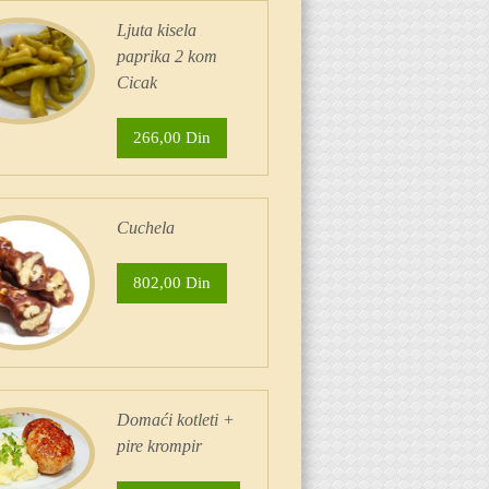
Ljuta kisela
paprika 2 kom
Cicak
266,00 Din
Cuchela
802,00 Din
Domaći kotleti +
pire krompir