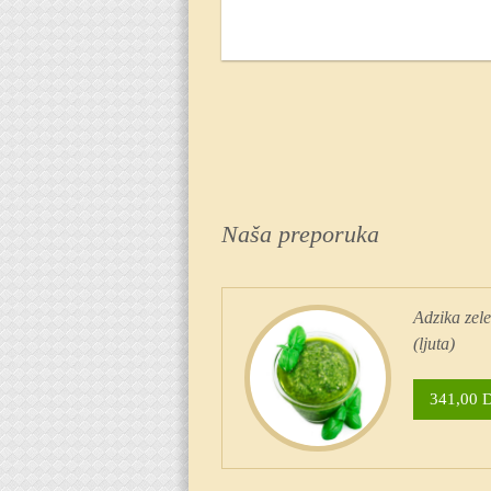
Naša preporuka
Adzika zel
(ljuta)
341,00 