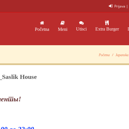
Prijava
|
Utisci
Extra Burger
Početna
Meni
Početna
Japanska 
_Saslik House
иенты!