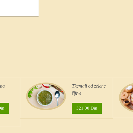
ena
Tkemali od zelene
šljive
Din
321,00 Din