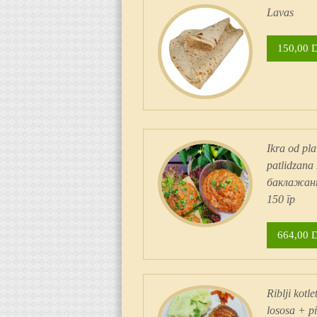
Lavas
150,00 
Ikra od pl
patlidzana
баклажан
150 гр
664,00 
Riblji kotle
lososa + pi