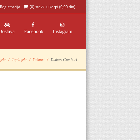
Registracija
(0) stavki u korpi (
0,00 din
)
Dostava
Facebook
Instagram
jela
Topla jela
Yakitori
Yakitori Gambori