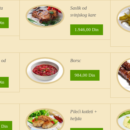
ta
Saslik od
svinjskog kare
Din
1.946,00 Din
 od
Borsc
984,00 Din
Din
Pileći kotleti +
heljda
 Din