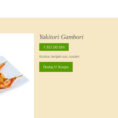
Yakitori Gambori
1.921,00 Din
Kozice, terijaki sos, susam
Dodaj U Korpu