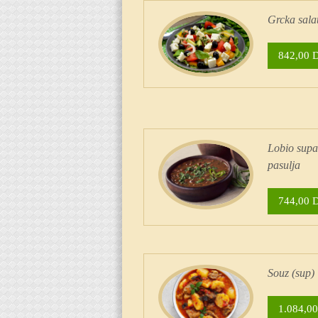
Grcka sala
842,00 
Lobio supa
pasulja
744,00 
Souz (sup)
1.084,00