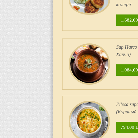
krompir
1.682,00
Sup Harco
Харчо)
1.084,00
Pileсa sup
(Куриный 
794,00 