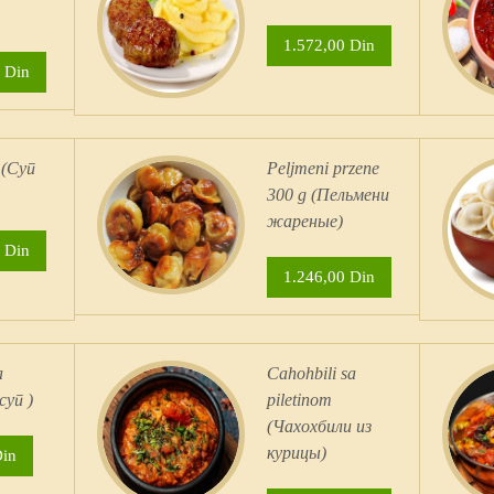
1.572,00 Din
 Din
 (Суп
Peljmeni przene
300 g (Пельмени
жареные)
 Din
1.246,00 Din
a
Cahohbili sa
суп )
piletinom
(Чахохбили из
курицы)
Din