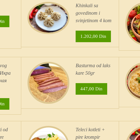
Khinkali sa
govedinom i
svinjetinom 4 kom
Din
1.202,00 Din
avog
Basturma od laks
 Икра
kare 50gr
ная
447,00 Din
Din
ti od
Teleci kotleti +
re
pire krompir