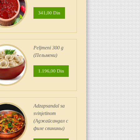
341,00 Din
Peljmeni 300 g
(Пельмени)
1.196,00 Din
Adzapsandal sa
svinjetinom
(Аджапсандал с
филе свинины)