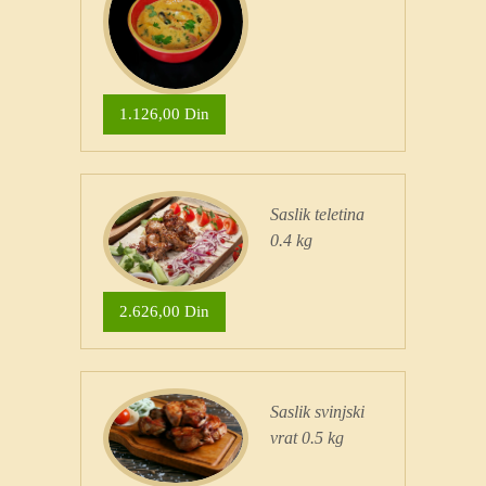
1.126,00 Din
Saslik teletina
0.4 kg
2.626,00 Din
Saslik svinjski
vrat 0.5 kg