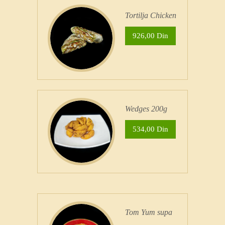
Tortilja Chicken
926,00 Din
Wedges 200g
534,00 Din
Tom Yum supa