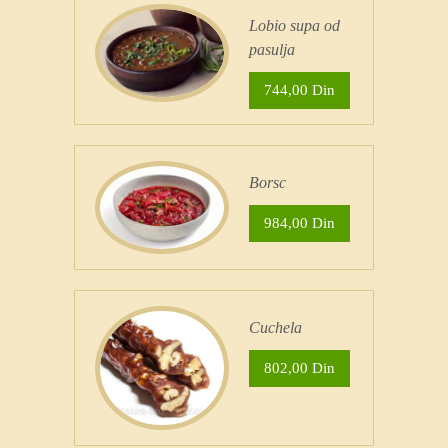
Lobio supa od
pasulja
744,00 Din
Borsc
984,00 Din
Cuchela
802,00 Din