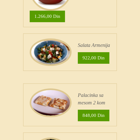
1.266,00 Din
Salata Armenija
922,00 Din
Palacinka sa
mesom 2 kom
848,00 Din