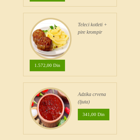
Teleci kotleti +
pire krompir
1.572,00 Din
Adzika crvena
(ljuta)
341,00 Din