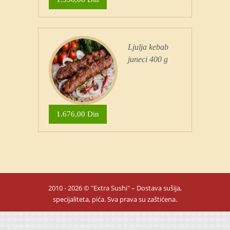
Ljulja kebab
juneci 400 g
1.676,00 Din
2010 - 2026 © "Extra Sushi" – Dostava sušija,
specijaliteta, pića. Sva prava su zaštićena.