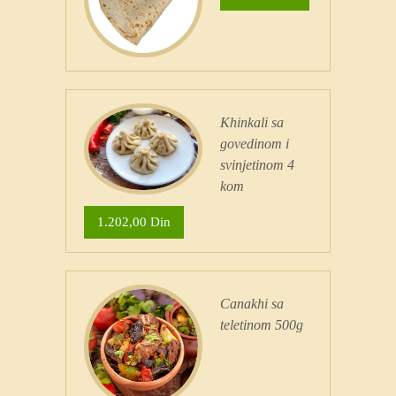
Khinkali sa
govedinom i
svinjetinom 4
kom
1.202,00 Din
Canakhi sa
teletinom 500g