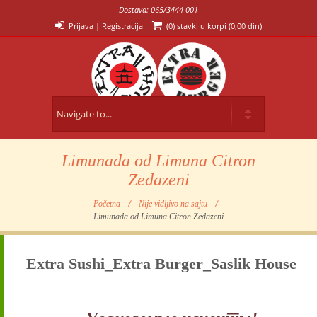
Dostava: 065/3444-001
Prijava
|
Registracija
(0) stavki u korpi (
0,00 din
)
Limunada od Limuna Citron
Zedazeni
Početna
Nije vidljivo na sajtu
Limunada od Limuna Citron Zedazeni
Extra Sushi_Extra Burger_Saslik House