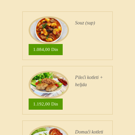
Souz (sup)
1.084,00 Din
Pileći kotleti +
heljda
1.192,00 Din
Domaći kotleti