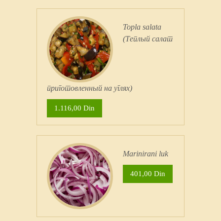
Topla salata
(Теплый салат
приготовленный на углях)
1.116,00 Din
Marinirani luk
401,00 Din