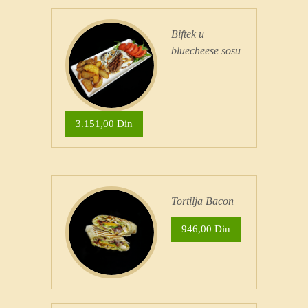
Biftek u
bluecheese sosu
3.151,00 Din
Tortilja Bacon
946,00 Din