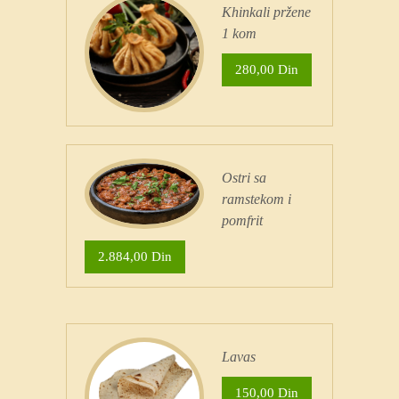
Khinkali pržene
1 kom
280,00 Din
Ostri sa
ramstekom i
pomfrit
2.884,00 Din
Lavas
150,00 Din