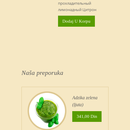
прохладительный
лимонадный Цитрон
Dodaj U Korpu
Naša preporuka
Adzika zelena
(ljuta)
341,00 Din