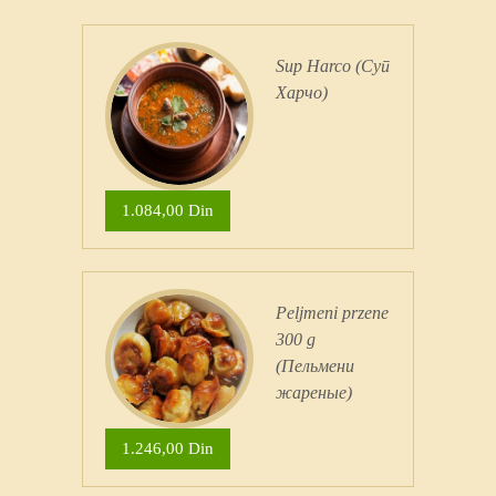
Sup Harco (Суп
Харчо)
1.084,00 Din
Peljmeni przene
300 g
(Пельмени
жареные)
1.246,00 Din