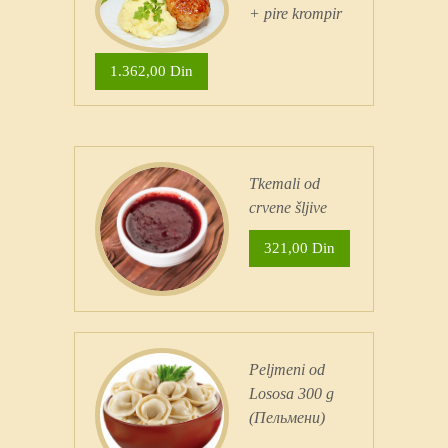
+ pire krompir
1.362,00 Din
Tkemali od
crvene šljive
321,00 Din
Peljmeni od
Lososa 300 g
(Пельмени)