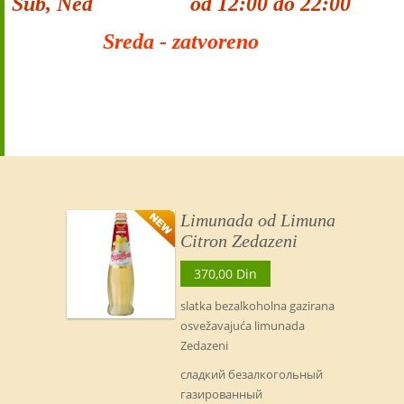
Sub, Ned od 12:00 do 22:00
Sreda - zatvoreno
Limunada od Limuna
Citron Zedazeni
370,00 Din
slatka bezalkoholna gazirana
osvežavajuća limunada
Zedazeni
сладкий безалкогольный
газированный