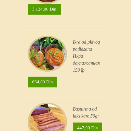
3.124,00 Din
Ikra od plavog
patlidzana
Икра
баклажанная
150 гр
664,00 Din
Basturma od
laks kare 50gr
447,00 Din