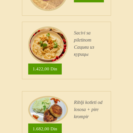
Sacivi sa
piletinom
Сациви из
курицы
1.422,00 Din
Riblji kotleti od
lososa + pire
krompir
1.682,00 Din