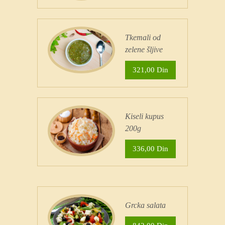
Tkemali od
zelene šljive
321,00 Din
Kiseli kupus
200g
336,00 Din
Grcka salata