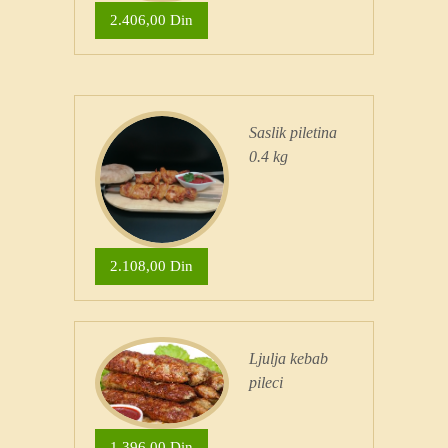
2.406,00 Din
Saslik piletina
0.4 kg
2.108,00 Din
Ljulja kebab
pileci
1.396,00 Din