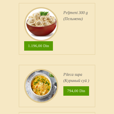
Peljmeni 300 g
(Пельмени)
1.196,00 Din
Pileсa supa
(Куриный суп )
794,00 Din