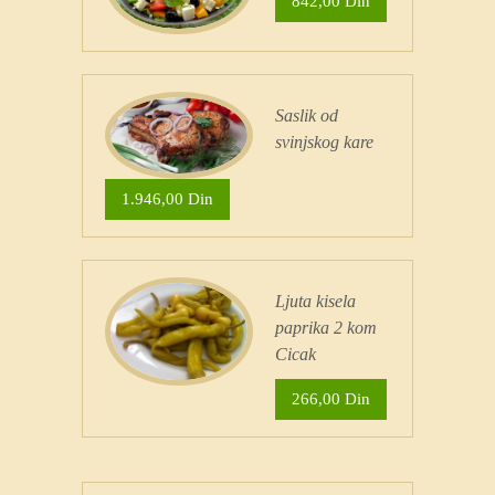
842,00 Din
Saslik od
svinjskog kare
1.946,00 Din
Ljuta kisela
paprika 2 kom
Cicak
266,00 Din