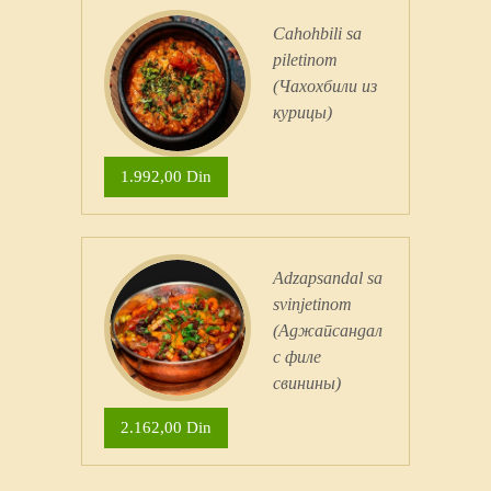
Cahohbili sa
piletinom
(Чахохбили из
курицы)
1.992,00 Din
Adzapsandal sa
svinjetinom
(Аджапсандал
с филе
свинины)
2.162,00 Din